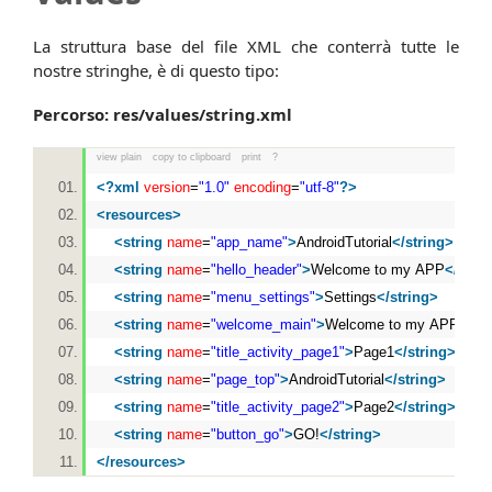
La struttura base del file XML che conterrà tutte le
nostre stringhe, è di questo tipo:
Percorso: res/values/string.xml
view plain
copy to clipboard
print
?
<?
xml
version
=
"1.0"
encoding
=
"utf-8"
?>
<
resources
>
<
string
name
=
"app_name"
>
AndroidTutorial
</
string
>
<
string
name
=
"hello_header"
>
Welcome to my APP
</
strin
<
string
name
=
"menu_settings"
>
Settings
</
string
>
<
string
name
=
"welcome_main"
>
Welcome to my APP
</
str
<
string
name
=
"title_activity_page1"
>
Page1
</
string
>
<
string
name
=
"page_top"
>
AndroidTutorial
</
string
>
<
string
name
=
"title_activity_page2"
>
Page2
</
string
>
<
string
name
=
"button_go"
>
GO!
</
string
>
</
resources
>