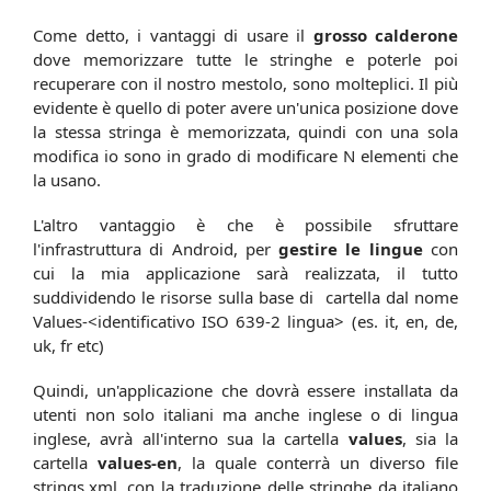
Come detto, i vantaggi di usare il
grosso calderone
dove memorizzare tutte le stringhe e poterle poi
recuperare con il nostro mestolo, sono molteplici. Il più
evidente è quello di poter avere un'unica posizione dove
la stessa stringa è memorizzata, quindi con una sola
modifica io sono in grado di modificare N elementi che
la usano.
L'altro vantaggio è che è possibile sfruttare
l'infrastruttura di Android, per
gestire le lingue
con
cui la mia applicazione sarà realizzata, il tutto
suddividendo le risorse sulla base di cartella dal nome
Values-<identificativo ISO 639-2 lingua> (es. it, en, de,
uk, fr etc)
Quindi, un'applicazione che dovrà essere installata da
utenti non solo italiani ma anche inglese o di lingua
inglese, avrà all'interno sua la cartella
values
, sia la
cartella
values-en
, la quale conterrà un diverso file
strings.xml, con la traduzione delle stringhe da italiano