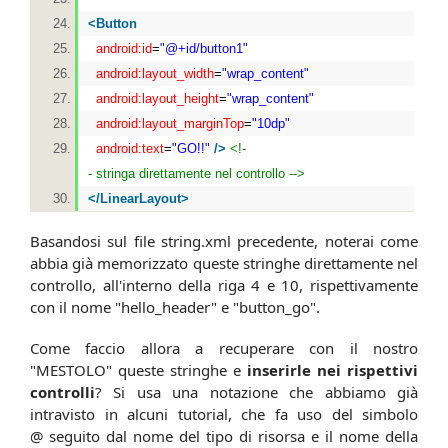
<
Button
android:id
=
"@+id/button1"
android:layout_width
=
"wrap_content"
android:layout_height
=
"wrap_content"
android:layout_marginTop
=
"10dp"
android:text
=
"GO!!"
/>
<!-
- stringa direttamente nel controllo -->
</
LinearLayout
>
Basandosi sul file string.xml precedente, noterai come
abbia già memorizzato queste stringhe direttamente nel
controllo, all'interno della riga 4 e 10, rispettivamente
con il nome "hello_header" e "button_go".
Come faccio allora a recuperare con il nostro
"MESTOLO" queste stringhe e
inserirle nei rispettivi
controlli
? Si usa una notazione che abbiamo già
intravisto in alcuni tutorial, che fa uso del simbolo
@ seguito dal nome del tipo di risorsa e il nome della