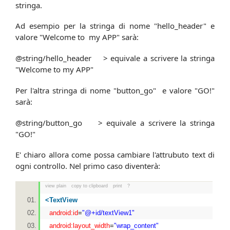
stringa.
Ad esempio per la stringa di nome "hello_header" e
valore "Welcome to my APP" sarà:
@string/hello_header > equivale a scrivere la stringa
"Welcome to my APP"
Per l'altra stringa di nome "button_go" e valore "GO!"
sarà:
@string/button_go > equivale a scrivere la stringa
"GO!"
E' chiaro allora come possa cambiare l'attrubuto text di
ogni controllo. Nel primo caso diventerà:
view plain
copy to clipboard
print
?
<
TextView
android:id
=
"@+id/textView1"
android:layout_width
=
"wrap_content"