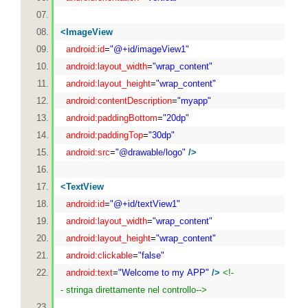
<
ImageView
android:id
=
"@+id/imageView1"
android:layout_width
=
"wrap_content"
android:layout_height
=
"wrap_content"
android:contentDescription
=
"myapp"
android:paddingBottom
=
"20dp"
android:paddingTop
=
"30dp"
android:src
=
"@drawable/logo"
/>
<
TextView
android:id
=
"@+id/textView1"
android:layout_width
=
"wrap_content"
android:layout_height
=
"wrap_content"
android:clickable
=
"false"
android:text
=
"Welcome to my APP"
/>
<!-
- stringa direttamente nel controllo-->