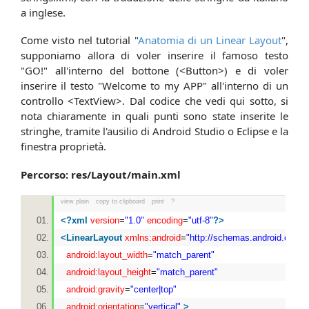
a inglese.
Come visto nel tutorial "
Anatomia di un Linear Layout
",
supponiamo allora di voler inserire il famoso testo
"GO!" all'interno del bottone (<Button>) e di voler
inserire il testo "Welcome to my APP" all'interno di un
controllo <TextView>. Dal codice che vedi qui sotto, si
nota chiaramente in quali punti sono state inserite le
stringhe, tramite l'ausilio di Android Studio o Eclipse e la
finestra proprietà.
Percorso: res/Layout/main.xml
view plain
copy to clipboard
print
?
<?
xml
version
=
"1.0"
encoding
=
"utf-8"
?>
<
LinearLayout
xmlns:android
=
"http://schemas.android.com/a
android:layout_width
=
"match_parent"
android:layout_height
=
"match_parent"
android:gravity
=
"center|top"
android:orientation
=
"vertical"
>