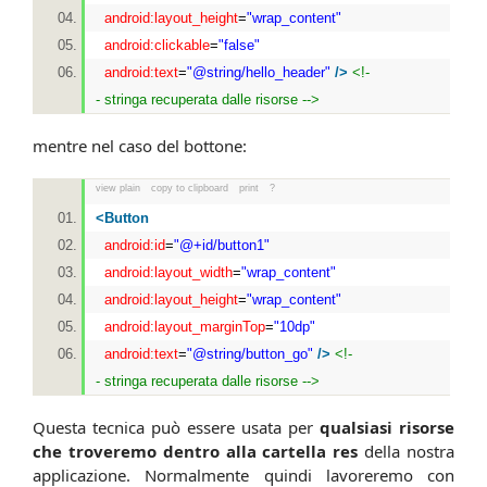
android:layout_height
=
"wrap_content"
android:clickable
=
"false"
android:text
=
"@string/hello_header"
/>
<!-
- stringa recuperata dalle risorse -->
mentre nel caso del bottone:
view plain
copy to clipboard
print
?
<
Button
android:id
=
"@+id/button1"
android:layout_width
=
"wrap_content"
android:layout_height
=
"wrap_content"
android:layout_marginTop
=
"10dp"
android:text
=
"@string/button_go"
/>
<!-
- stringa recuperata dalle risorse -->
Questa tecnica può essere usata per
qualsiasi risorse
che troveremo dentro alla cartella res
della nostra
applicazione. Normalmente quindi lavoreremo con